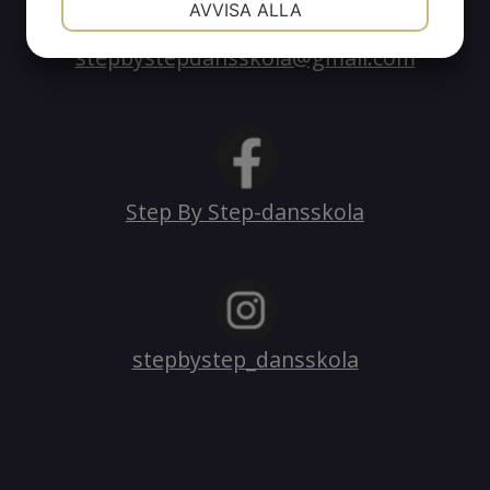
AVVISA ALLA
JA
NEJ
JA
NEJ
stepbystepdansskola@gmail.com
MARKNADSFÖRING
STATISTIK
Step By Step-dansskola
stepbystep_dansskola