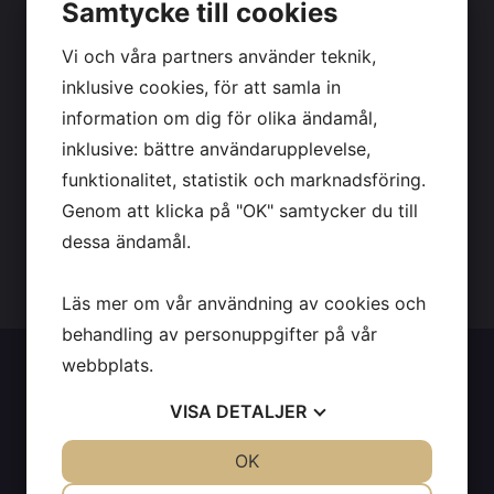
Samtycke till cookies
TERMINSKURSER: ANMÄLAN
Vi och våra partners använder teknik,
OCH KURSINFO
HÄR
!
inklusive cookies, för att samla in
information om dig för olika ändamål,
inklusive: bättre användarupplevelse,
Info in
english
.
funktionalitet, statistik och marknadsföring.
Genom att klicka på "OK" samtycker du till
dessa ändamål.
Anmäl dig!
Läs mer om vår användning av cookies och
behandling av personuppgifter på vår
webbplats.
VISA
DETALJER
JA
NEJ
OK
JA
NEJ
NÖDVÄNDIG
INSTÄLLNINGAR