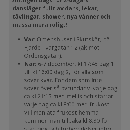
Äntligen dags för 2-dagars
dansläger fullt av dans, lekar,
tävlingar, shower, nya vänner och
massa mera roligt!
Var:
Ordenshuset i Skutskär, på
Fjärde Tvärgatan 12 (åk mot
Ordensgatan).
När:
6-7 december
, kl 17:45 dag 1
till kl 16:00 dag 2, för alla som
sover kvar. För dem som inte
sover över så avrundar vi varje dag
ca kl 21:15 med mellis och startar
varje dag ca kl 8:00 med frukost.
Vill man äta frukost hemma
kommer man tillbaka kl 8:30 för
städning och förberedelser inför