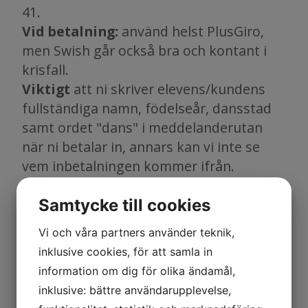
41.
Vid betalning:
använd helst PlusGiro,
men Swish går också bra och kontant i
krisfall.
Viktigt
att ni skriver elevens/kundens
fullständiga namn, födelseår, dansstad
samt ordet "dans" i meddelanderutan
när ni betalar in, annars kan vi inte se
vem inbetalningen kommer ifrån.
Sista inbetalningsdatum:
Två veckor
Samtycke till cookies
innan ska lägret vara betalt och då blir
även lägeranmälan bindande (vilket
Vi och våra partners använder teknik,
innebär betalningskrav) och
inklusive cookies, för att samla in
förseningsavgift läggs även på med 50kr.
information om dig för olika ändamål,
Betalar eller anmäler ni er efter sista
inklusive: bättre användarupplevelse,
inbetalningsdatumet kostar det 850kr